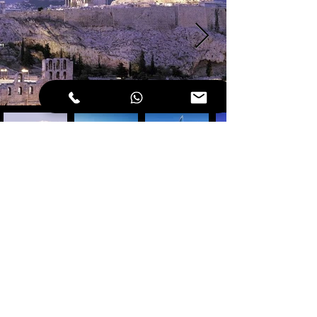
athvipt@gmail.com
+306981881921
（電話，WhatsAPP和Viber）