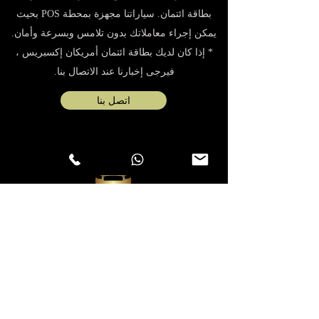
بطاقة ائتمان. سياراتنا مجهزة بمحطة POS بحيث
يمكن إجراء معاملاتك بدون تلامس وبسرعة وأمان.
* إذا كان لديك بطاقة ائتمان أمريكان إكسبريس ،
فيرجى إخبارنا عند الاتصال بنا.
اتصل بنا
mostenitsanos@gmail.com
(هاتف ، واتساب ، فايبر)
+306981881921
© 2020 بواسطة Athens VIP Taxi