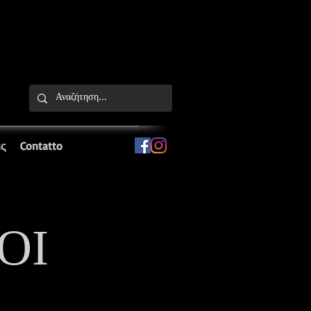
ις
Contatto
OI