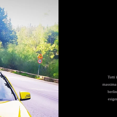
Tutti 
massima è
berli
esigen