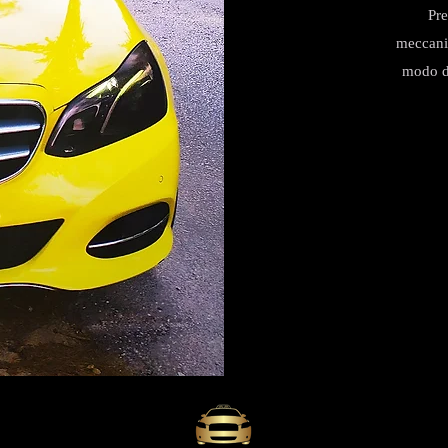
Pre
meccanic
modo da