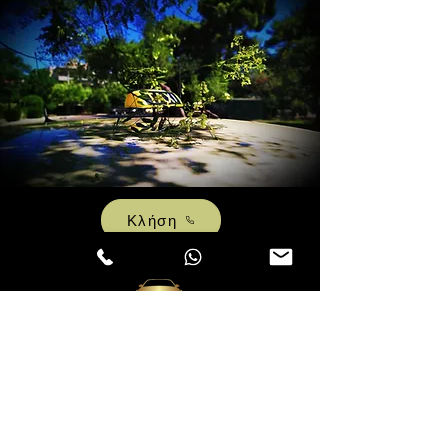
Κλήση
athviptaxi@gmail.com
+306934307796
(Phone, WhatsAPP & Viber)